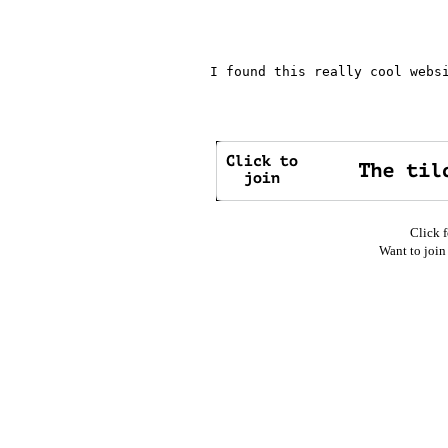
I found this really cool webs
Click f
Want to join