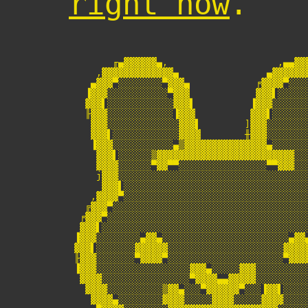
right now
.
        ╓▄▓▓▓▓▓▓▄,                    ,▄▄▓▓▓
     ,▓▓▓▓▓▓▓▓▓▓▓▓▓▄                ▄▓▓▓▓▓▓▓
    ▄▓▓▓▀░░░░░░░░▀▓▓▓▄            ╒▓▓▓▓▀░░░░
   ▐▓▓▓░░░░░░░░░░░▀▓▓▓            ▓▓▓▌░░░░░░
   ▓▓▓▌░░░░░░░░░░░░▓▓▓▌          ▐▓▓▓░░░░░░░
   ╟▓▓▓░░░░░░░░░░░░▐▓▓▓          ▓▓▓▌░░░░░░░
    ▓▓▓░░░░░░░░░░░░░▓▓▓▌        ]▓▓▓░░░░░░░░
    ▓▓▓▌░░░░░░░░░░░░▓▓▓▓        ╫▓▓▓░░░░░░░░
    ▐▓▓▓░░░░░░░░░░░▄▒▓▓▓▓▓▓▓▓▓▓▓▓▓▓▓▄░░░░░░░
     ▓▓▓▌░░░░░░▒▓▓▓▓▓▓▓▓▓▓▓▓▓▓▓▓▓▓▓▓▓▓▓▓▓░░░
     ▓▓▓▓░░░░░░▀▓▓▀▀░░░░░░░░░░░░░░░░▀▀▓▓▓░░░
     j▓▓▓░░░░░░░░░░░░░░░░░░░░░░░░░░░░░░░░░░░
      ▓▓▓▌░░░░░░░░░░░░░░░░░░░░░░░░░░░░░░░░░░
    ,▓▓▓▓▀░░░░░░░░░░░░░░░░░░░░░░░░░░░░░░░░░░
   ╔▓▓▓▀░░░░░░░░░░░░░░░░░░░░░░░░░░░░░░░░░░░░
  ╒▓▓▓▀░░░░░░░░░░░░░░░░░░░░░░░░░░░░░░░░░░░░░
  ▓▓▓▌░░░░░░░░░░░░░░░░░░░░░░░░░░░░░░░░░░░░░░
 ▐▓▓▓░░░░░░░░▄▓▓▄░░░░░░░░░░░░░░░░░░░░░░░▄▓▓▄
 ▓▓▓▌░░░░░░░▓▓▓▓▓▓░░░░░░░░░░░░░░░░░░░░░▓▓▓▓▓
 ╟▓▓▓░░░░░░░▀▓▓▓▓▀░░░░░░░░░░░░░░░░░░░░░▀▓▓▓▓
 ▐▓▓▓░░░░░░░░░░░░░░░░░▓▓▓▄░░░░░▓▓▓░░░░░░░░░░
  ▓▓▓▓░░░░░░░░░░░░░░░░▀▓▓▓▓▄▄▓▓▓▓▓░░░░░░░░░░
   ▓▓▓▓░░░░░░░░░░▒▓▓▄░░░▀▓▓▓▓▓▓▀░░░▐▓▓▌░░░░░
    ▓▓▓▓▄░░░░░░░░▓▓▓▓░░░░░▓▓▓▓░░░░░▓▓▓▓░░░░░