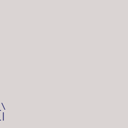
 

 

 

 

 

\

|
