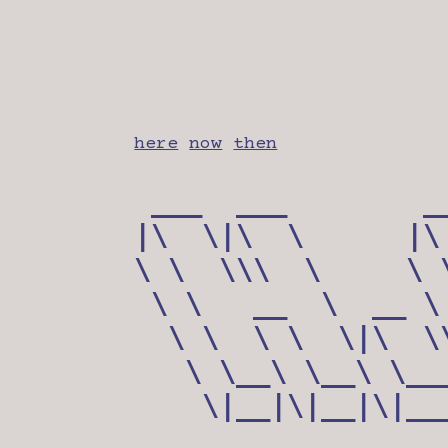
here
now
then
 ___  ___        _
|\  \|\  \      |\
\ \  \\\  \     \ 
 \ \   __  \  __ \
  \ \  \ \  \|\  \
   \ \__\ \__\ \__
    \|__|\|__|\|__