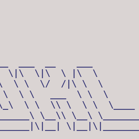
__  ___  __    ___         
  \|\  \|\  \ |\  \        
\  \ \  \/  /|\ \  \       
 \  \ \   ___  \ \  \      
\_\  \ \  \\ \  \ \  \____ 
______\ \__\\ \__\ \_______
______|\|__| \|__|\|_______