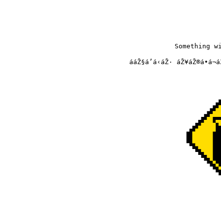
Something wi
ááŽ§á’á‹áŽ· áŽ¥áŽ®á•á¬á