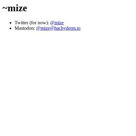
~mize
Twitter (for now):
@mize
Mastodon:
@mize@hachyderm.io