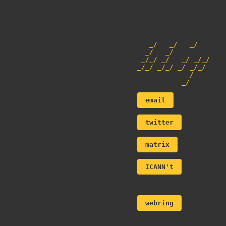
_/ _/ _/
_/ _/
_/_/ _/ _/ _/_/
_/_/ _/_/ _/ _/_/
_/
_/
email
twitter
matrix
ICANN't
webring